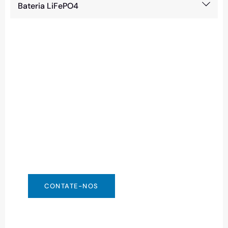
Bateria LiFePO4
Precisa de Bateria
Urgente?
Você pode entrar em contato conosco da
maneira que for mais conveniente para você.
Estamos disponíveis 24/7 via:
info@csbattery.cn ou WhatsApp/WeChat:
+8613612867133
CONTATE-NOS