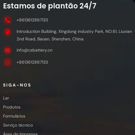
Estamos de plantão 24/7
+8613612867133
Introduction Building, Xingdong industry Park, NO.61, Liuxian
2nd Road, Baoan, Shenzhen, China.
info@csbattery.cn
+8613612867133
SIGA-NOS
Lar
Produtos
Formulários
Serviço técnico
Área de Imprensa