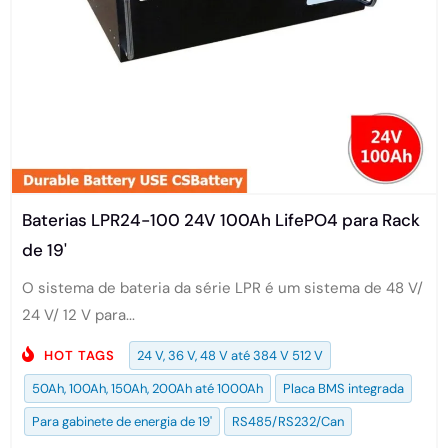
Baterias LPR24-100 24V 100Ah LifePO4 para Rack
de 19'
O sistema de bateria da série LPR é um sistema de 48 V/
24 V/ 12 V para...
HOT TAGS
24 V, 36 V, 48 V até 384 V 512 V
50Ah, 100Ah, 150Ah, 200Ah até 1000Ah
Placa BMS integrada
Para gabinete de energia de 19'
RS485/RS232/Can