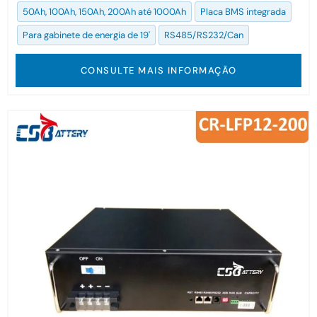
50Ah, 100Ah, 150Ah, 200Ah até 1000Ah
Placa BMS integrada
Para gabinete de energia de 19'
RS485/RS232/Can
CONSULTE MAIS INFORMAÇÃO