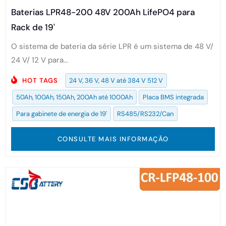
Baterias LPR48-200 48V 200Ah LifePO4 para
Rack de 19'
O sistema de bateria da série LPR é um sistema de 48 V/
24 V/ 12 V para...
HOT TAGS
24 V, 36 V, 48 V até 384 V 512 V
50Ah, 100Ah, 150Ah, 200Ah até 1000Ah
Placa BMS integrada
Para gabinete de energia de 19'
RS485/RS232/Can
CONSULTE MAIS INFORMAÇÃO