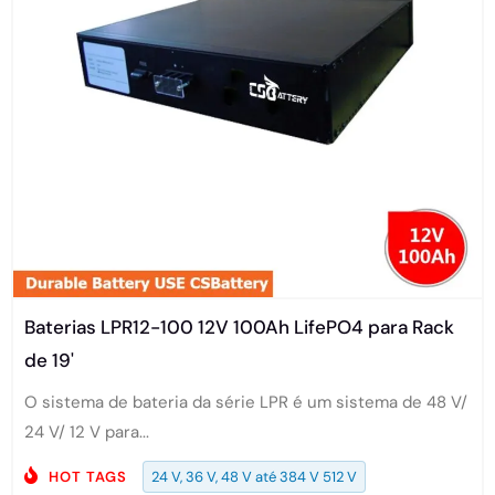
Baterias LPR12-100 12V 100Ah LifePO4 para Rack
de 19'
O sistema de bateria da série LPR é um sistema de 48 V/
24 V/ 12 V para...
HOT TAGS
24 V, 36 V, 48 V até 384 V 512 V