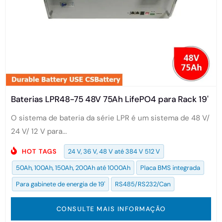
Baterias LPR48-75 48V 75Ah LifePO4 para Rack 19'
O sistema de bateria da série LPR é um sistema de 48 V/
24 V/ 12 V para...
HOT TAGS
24 V, 36 V, 48 V até 384 V 512 V
50Ah, 100Ah, 150Ah, 200Ah até 1000Ah
Placa BMS integrada
Para gabinete de energia de 19'
RS485/RS232/Can
CONSULTE MAIS INFORMAÇÃO