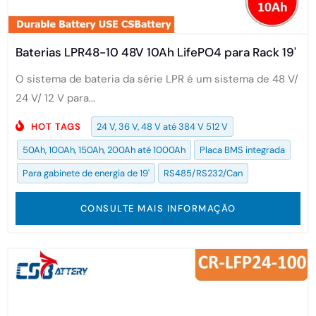
Baterias LPR48-10 48V 10Ah LifePO4 para Rack 19'
O sistema de bateria da série LPR é um sistema de 48 V/
24 V/ 12 V para...
HOT TAGS
24 V, 36 V, 48 V até 384 V 512 V
50Ah, 100Ah, 150Ah, 200Ah até 1000Ah
Placa BMS integrada
Para gabinete de energia de 19'
RS485/RS232/Can
CONSULTE MAIS INFORMAÇÃO