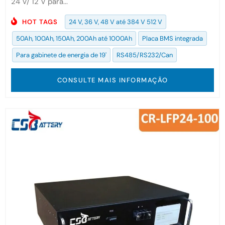
24 V/ 12 V para...
HOT TAGS
24 V, 36 V, 48 V até 384 V 512 V
50Ah, 100Ah, 150Ah, 200Ah até 1000Ah
Placa BMS integrada
Para gabinete de energia de 19'
RS485/RS232/Can
CONSULTE MAIS INFORMAÇÃO