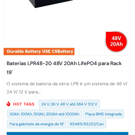
Baterias LPR48-20 48V 20Ah LifePO4 para Rack
19'
O sistema de bateria da série LPR é um sistema de 48 V/
24 V/ 12 V para...
HOT TAGS
24 V, 36 V, 48 V até 384 V 512 V
50Ah, 100Ah, 150Ah, 200Ah até 1000Ah
Placa BMS integrada
Para gabinete de energia de 19'
RS485/RS232/Can