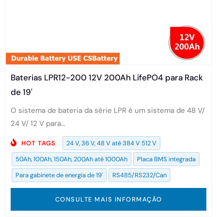
Baterias LPR12-200 12V 200Ah LifePO4 para Rack
de 19'
O sistema de bateria da série LPR é um sistema de 48 V/
24 V/ 12 V para...
HOT TAGS
24 V, 36 V, 48 V até 384 V 512 V
50Ah, 100Ah, 150Ah, 200Ah até 1000Ah
Placa BMS integrada
Para gabinete de energia de 19'
RS485/RS232/Can
CONSULTE MAIS INFORMAÇÃO