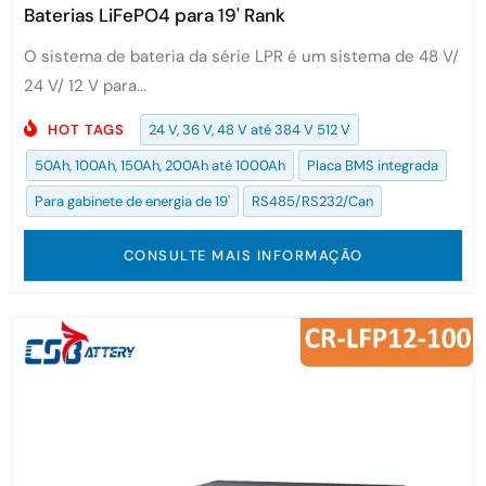
Baterias LiFePO4 para 19' Rank
O sistema de bateria da série LPR é um sistema de 48 V/
24 V/ 12 V para...
HOT TAGS
24 V, 36 V, 48 V até 384 V 512 V
50Ah, 100Ah, 150Ah, 200Ah até 1000Ah
Placa BMS integrada
Para gabinete de energia de 19'
RS485/RS232/Can
CONSULTE MAIS INFORMAÇÃO