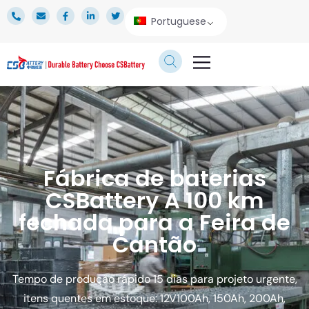
Portuguese
SERVIÇO TÉCNICO
ÁREA DE IMPRENSA
Fábrica de baterias
CSBattery A 100 km
fechada para a Feira de
Cantão
Tempo de produção rápido 15 dias para projeto urgente,
itens quentes em estoque: 12V100Ah, 150Ah, 200Ah,