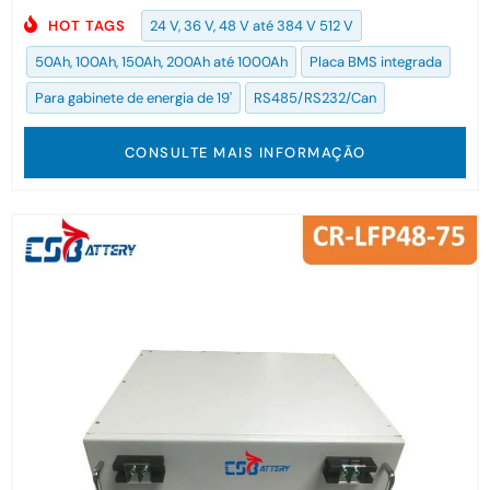
HOT TAGS
24 V, 36 V, 48 V até 384 V 512 V
50Ah, 100Ah, 150Ah, 200Ah até 1000Ah
Placa BMS integrada
Para gabinete de energia de 19'
RS485/RS232/Can
CONSULTE MAIS INFORMAÇÃO