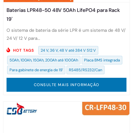
Baterias LPR48-50 48V 50Ah LifePO4 para Rack
19'
O sistema de bateria da série LPR é um sistema de 48 V/
24 V/ 12 V para...
HOT TAGS
24 V, 36 V, 48 V até 384 V 512 V
50Ah, 100Ah, 150Ah, 200Ah até 1000Ah
Placa BMS integrada
Para gabinete de energia de 19'
RS485/RS232/Can
CONSULTE MAIS INFORMAÇÃO