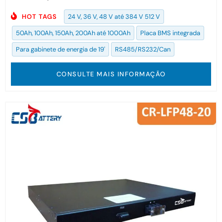
HOT TAGS
24 V, 36 V, 48 V até 384 V 512 V
50Ah, 100Ah, 150Ah, 200Ah até 1000Ah
Placa BMS integrada
Para gabinete de energia de 19'
RS485/RS232/Can
CONSULTE MAIS INFORMAÇÃO