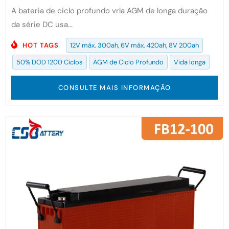
A bateria de ciclo profundo vrla AGM de longa duração
da série DC usa...
HOT TAGS
12V máx. 300ah, 6V máx. 420ah, 8V 200ah
50% DOD 1200 Ciclos
AGM de Ciclo Profundo
Vida longa
CONSULTE MAIS INFORMAÇÃO