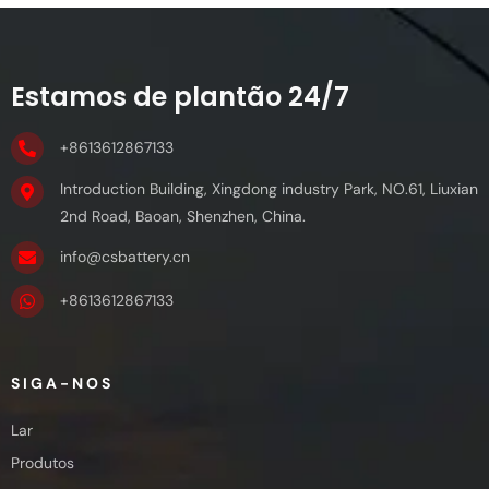
Estamos de plantão 24/7
+8613612867133
Introduction Building, Xingdong industry Park, NO.61, Liuxian
2nd Road, Baoan, Shenzhen, China.
info@csbattery.cn
+8613612867133
SIGA-NOS
Lar
Produtos