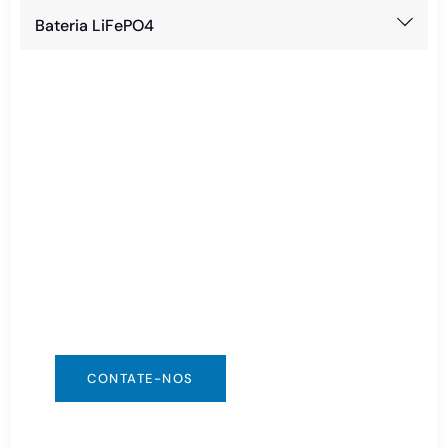
Bateria LiFePO4
Precisa de Bateria
Urgente?
Você pode entrar em contato conosco da
maneira que for mais conveniente para você.
Estamos disponíveis 24/7 via:
info@csbattery.cn ou WhatsApp/WeChat:
+8613612867133
CONTATE-NOS