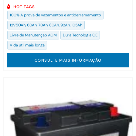
HOT TAGS
100% À prova de vazamentos e antiderramamento
12V50Ah, 60Ah, 70Ah, 80Ah, 92Ah, 105Ah
Livre de Manutenção AGM
Dura Tecnologia OE
Vida útil mais longa
CONSULTE MAIS INFORMAÇÃO