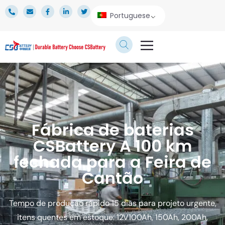
Portuguese
SERVIÇO TÉCNICO
ÁREA DE IMPRENSA
Fábrica de baterias
CSBattery A 100 km
fechada para a Feira de
Cantão
Tempo de produção rápido 15 dias para projeto urgente,
itens quentes em estoque: 12V100Ah, 150Ah, 200Ah,