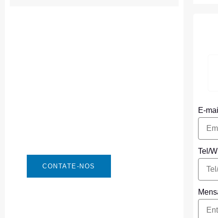
C
Precisa de Bateria
Urgente?
Você pode entrar em contato conosco
da maneira que for mais conveniente
E-ma
para você. Estamos disponíveis 24/7
via: info@csbattery.cn ou
WhatsApp/WeChat: +8613612867133
Tel/
CONTATE-NOS
Men