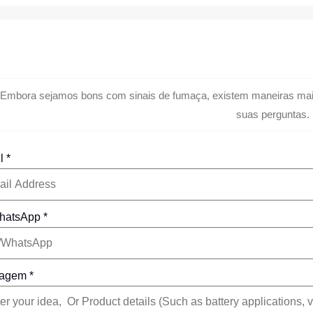
ONTATO CSBATTERY
Embora sejamos bons com sinais de fumaça, existem maneiras mais
suas perguntas.
il
*
WhatsApp
*
sagem
*