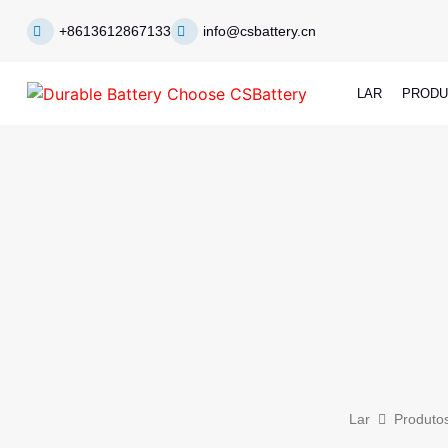
+8613612867133
info@csbattery.cn
LAR
PRODU
Lar
Produto