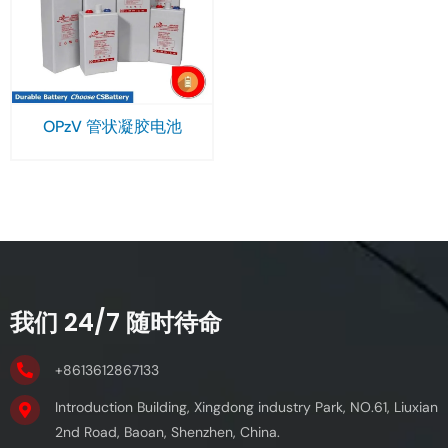
OPzV 管状凝胶电池
我们 24/7 随时待命
+8613612867133
Introduction Building, Xingdong industry Park, NO.61, Liuxian
2nd Road, Baoan, Shenzhen, China.