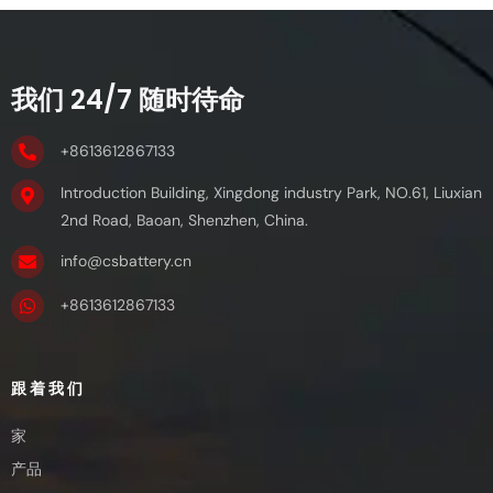
我们 24/7 随时待命
+8613612867133
Introduction Building, Xingdong industry Park, NO.61, Liuxian
2nd Road, Baoan, Shenzhen, China.
info@csbattery.cn
+8613612867133
跟着我们
家
产品