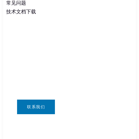
常见问题
技术文档下载
急需电池？
您可以通过任何您方便的方式联系我们。我们全
天候 24/7 通过：info@csbattery.cn 或
WhatsApp/微信：+8613612867133
联系我们