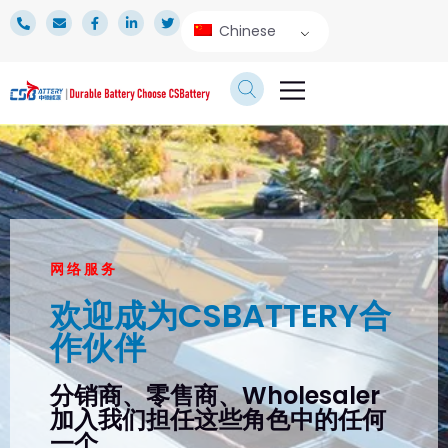
Chinese
产品
应用
技术服务
新闻专区
关于我们
网络服务
欢迎成为CSBATTERY合
作伙伴
分销商、零售商、Wholesaler
加入我们担任这些角色中的任何
一个