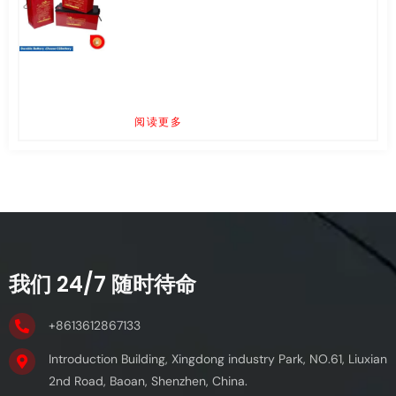
阅读更多
我们 24/7 随时待命
+8613612867133
Introduction Building, Xingdong industry Park, NO.61, Liuxian
2nd Road, Baoan, Shenzhen, China.