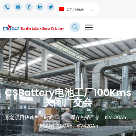
Chinese
产品
应用
技术服务
新闻专区
关于我们
CSBattery电池工厂100Kms
关闭广交会
紧急项目快速生产时间 15 天，库存热销产品：12V100Ah、
150Ah、200Ah、6V420Ah