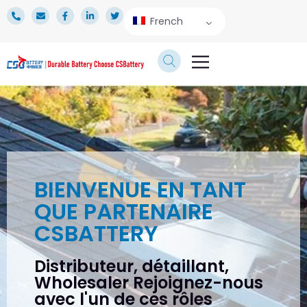
French
SERVICE TECHNIQUE
ESPACE PRESSE
À PROPOS DE NOUS
BIENVENUE EN TANT
QUE PARTENAIRE
CSBATTERY
Distributeur, détaillant,
Wholesaler Rejoignez-nous
avec l'un de ces rôles