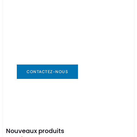
Besoin d'une batterie
urgente ?
Vous pouvez nous contacter de la manière qui
vous convient. Nous sommes disponibles
24h/24 et 7j/7 via : info@csbattery.cn ou
WhatsApp/WeChat : +8613612867133
CONTACTEZ-NOUS
Nouveaux produits