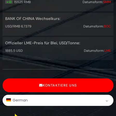
+ 0
15525 RMB
Datumsform:
SMM
BANK OF CHINA Wechselkurs:
USD/RMB 6.7379
Datumsform:
BOC
Offizieller LME-Preis für Blei, USD/Tonne:
1885.5 USD
Datumsform:
LME
KONTAKTIERE UNS
German