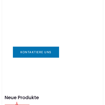
Batterie dringend
benötigt?
Sie können uns auf jede für Sie bequeme
Weise kontaktieren. Wir sind rund um die Uhr
erreichbar über: info@csbattery.cn oder
WhatsApp/WeChat: +8613612867133
KONTAKTIERE UNS
Neue Produkte