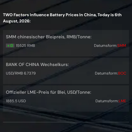
TWO Factors Influence Battery Prices In China, Today is 6th
August, 2026:
SMM chinesischer Bleipreis, RMB/Tonne:
+ 0
15525 RMB
Datumsform:
SMM
BANK OF CHINA Wechselkurs:
USD/RMB 6.7379
Datumsform:
BOC
Offizieller LME-Preis für Blei, USD/Tonne:
1885.5 USD
Datumsform:
LME