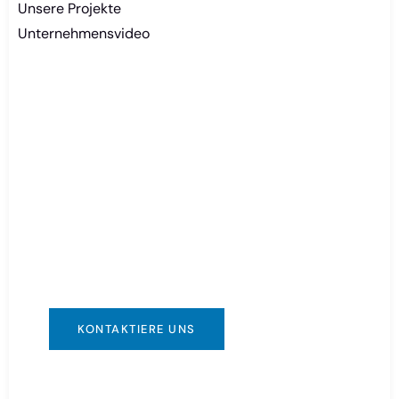
Unsere Projekte
Unternehmensvideo
Batterie dringend
benötigt?
Sie können uns auf jede für Sie bequeme
Weise kontaktieren. Wir sind rund um die Uhr
erreichbar über: info@csbattery.cn oder
WhatsApp/WeChat: +8613612867133
KONTAKTIERE UNS