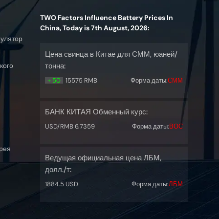
TWO Factors Influence Battery Prices In
China, Today is 7th August, 2026:
мулятор
Цена свинца в Китае для СММ, юаней/
кого
тонна:
+ 50
15575 RMB
Форма даты:
СММ
БАНК КИТАЯ Обменный курс:
USD/RMB 6.7359
Форма даты:
ВОС
рея
Ведущая официальная цена ЛБМ,
долл./т:
1884.5 USD
Форма даты:
ЛБМ