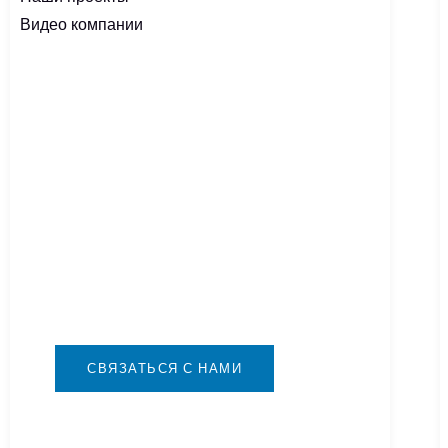
Видео компании
Срочно нужен
аккумулятор?
Вы можете связаться с нами любым
удобным для вас способом. Мы
доступны 24/7 через:
info@csbattery.cn или
WhatsApp/WeChat: +8613612867133
СВЯЗАТЬСЯ С НАМИ