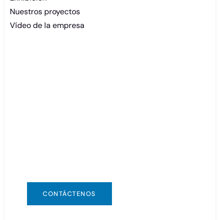
Nuestros proyectos
Vídeo de la empresa
¿Necesita batería urgente?
Puede ponerse en contacto con nosotros de
cualquier manera que sea conveniente para
usted. Estamos disponibles las 24 horas, los 7
días de la semana a través de:
info@csbattery.cn o WhatsApp/WeChat:
+8613612867133
CONTÁCTENOS