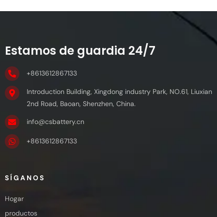
Estamos de guardia 24/7
+8613612867133
Introduction Building, Xingdong industry Park, NO.61, Liuxian
2nd Road, Baoan, Shenzhen, China.
info@csbattery.cn
+8613612867133
SÍGANOS
Hogar
productos