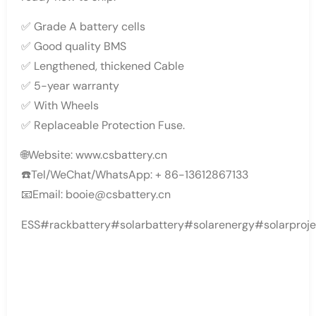
✅ Grade A battery cells
✅ Good quality BMS
✅ Lengthened, thickened Cable
✅ 5-year warranty
✅ With Wheels
✅ Replaceable Protection Fuse.
🌐Website: www.csbattery.cn
☎️Tel/WeChat/WhatsApp: + 86-13612867133
📧Email: booie@csbattery.cn
ESS#rackbattery#solarbattery#solarenergy#solarproje