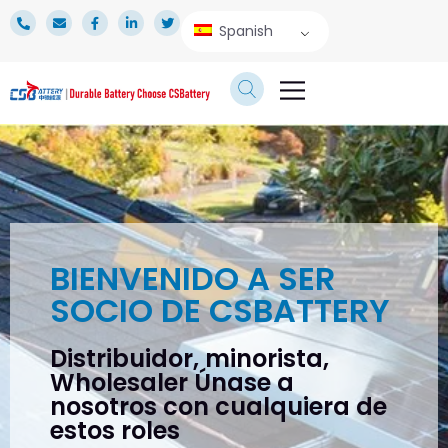
Spanish
SERVICIO TECNICO
ÁREA DE PRENSA
SOBRE NOSOTROS
BIENVENIDO A SER
SOCIO DE CSBATTERY
Distribuidor, minorista,
Wholesaler Únase a
nosotros con cualquiera de
estos roles